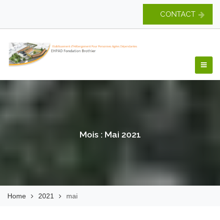
Skip
CONTACT
to
content
EHPAD Fondation
Brothier
Mois :
Mai 2021
Home
2021
mai