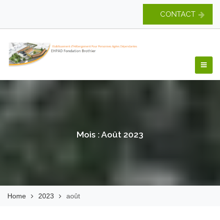
Skip
CONTACT
to
content
EHPAD Fondation
Brothier
Mois :
Août 2023
Home
2023
août