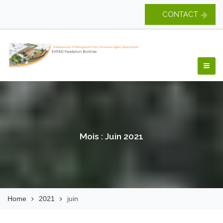
Skip
CONTACT
to
content
EHPAD Fondation
Brothier
Mois :
Juin 2021
Home
2021
juin