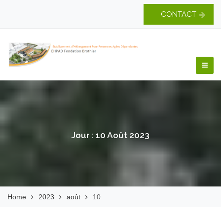
Skip
CONTACT
to
content
EHPAD Fondation
Brothier
Jour :
10 Août 2023
Home
2023
août
10