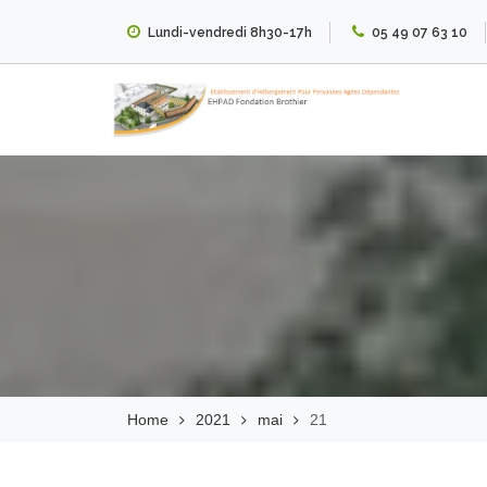
Skip
Lundi-vendredi 8h30-17h
05 49 07 63 10
to
content
EHPAD Fondation
Brothier
Home
2021
mai
21