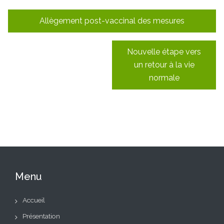
Navigation
Allègement post-vaccinal des mesures
de
l’article
Nouvelle étape vers
un retour à la vie
normale
Menu
Accueil
Présentation