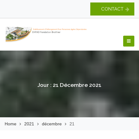
Skip
CONTACT
to
content
EHPAD Fondation
Brothier
Jour :
21 Décembre 2021
Home
2021
décembre
21