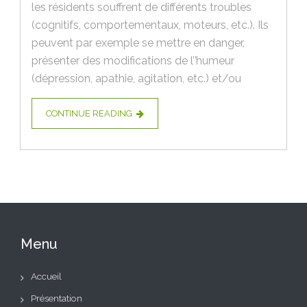
les résidents souffrent de différents troubles
(cognitifs, comportementaux, moteurs, etc.). Ils
peuvent par exemple se mettre en danger,
présenter des modifications de l’’humeur
(dépression, apathie, agitation, etc.) et/ou
CONTINUE READING
Menu
Accueil
Présentation