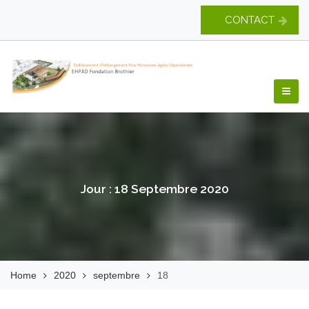
Skip
CONTACT
to
content
EHPAD Fondation
Brothier
Jour :
18 Septembre 2020
Home
2020
septembre
18