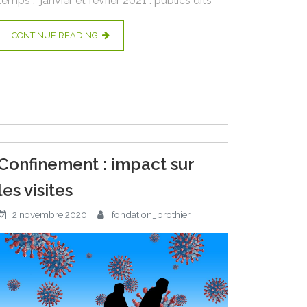
temps : janvier et février 2021 : publics dits
CONTINUE READING
Confinement : impact sur
les visites
2 novembre 2020
fondation_brothier