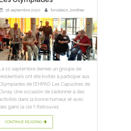
18 septembre 2020
fondation_brothier
Le 10 septembre dernier, un groupe de
résident(e)s ont été invités à participer aux
Olympiades de l’EHPAD Les Capucines de
Civray. Une occasion de s’adonner à des
activités dans la bonne humeur, et avec
des gains la clé !! Retrouvez
CONTINUE READING