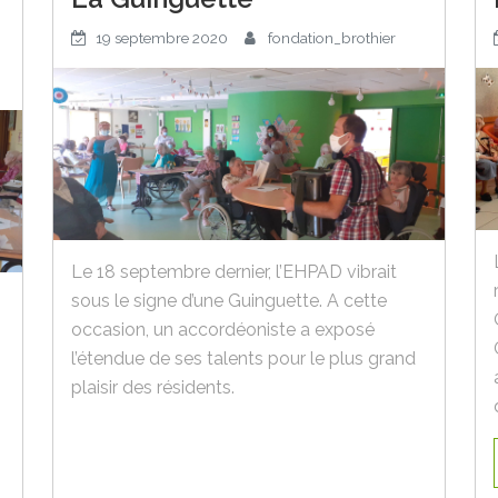
19 septembre 2020
fondation_brothier
Le 18 septembre dernier, l’EHPAD vibrait
sous le signe d’une Guinguette. A cette
occasion, un accordéoniste a exposé
l’étendue de ses talents pour le plus grand
plaisir des résidents.