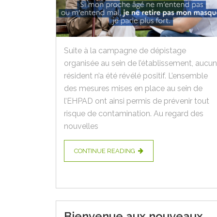
Suite à la campagne de dépistage
organisée au sein de l’établissement, aucun
résident n’a été révélé positif. L’ensemble
des mesures mises en place au sein de
l’EHPAD ont ainsi permis de prévenir tout
risque de contamination. Au regard des
nouvelles
CONTINUE READING
Bienvenue aux nouveaux