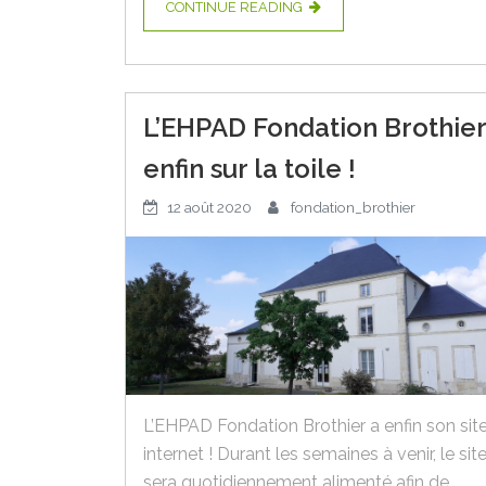
CONTINUE READING
L’EHPAD Fondation Brothier
enfin sur la toile !
12 août 2020
fondation_brothier
L’EHPAD Fondation Brothier a enfin son sit
internet ! Durant les semaines à venir, le sit
sera quotidiennement alimenté afin de