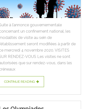
Suite à l’annonce gouvernementale
concernant un confinement national, les
modalités de visite au sein de
l’établissement seront modifiées à partir de
ce mercredi 4 novembre 2020. VISITES
SUR RENDEZ-VOUS Les visites ne sont
autorisées que sur rendez-vous, dans les
créneaux
CONTINUE READING
Les Olympiades