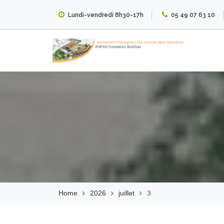
Skip
Lundi-vendredi 8h30-17h
05 49 07 63 10
to
content
EHPAD Fondation
Brothier
Home
2026
juillet
3