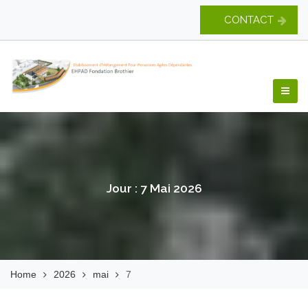
Skip
CONTACT
to
content
EHPAD Fondation
Brothier
Jour :
7 Mai 2026
Home
2026
mai
7