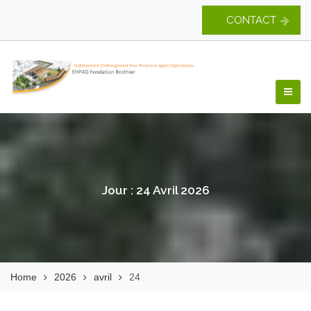
Skip
CONTACT
to
content
EHPAD Fondation
Brothier
Jour :
24 Avril 2026
Home
2026
avril
24