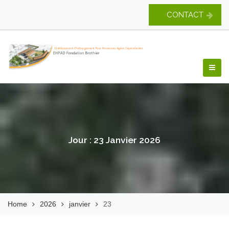
Skip
CONTACT
to
content
EHPAD Fondation
Brothier
Jour :
23 Janvier 2026
Home
2026
janvier
23