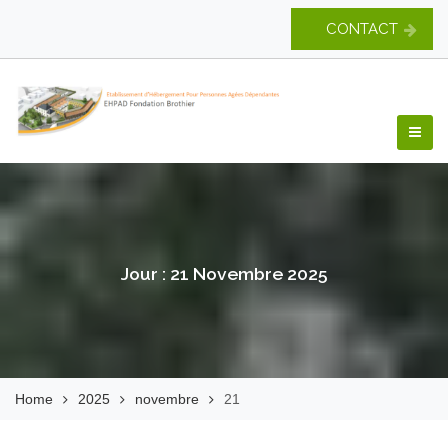
Skip
CONTACT
to
content
EHPAD Fondation
Brothier
Jour :
21 Novembre 2025
Home
2025
novembre
21