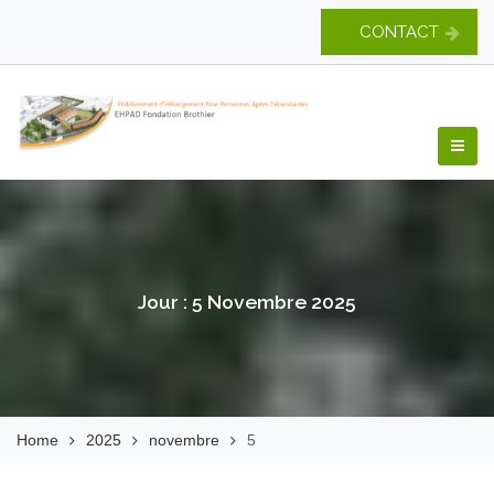
Skip
CONTACT
to
content
EHPAD Fondation
Brothier
Jour :
5 Novembre 2025
Home
2025
novembre
5