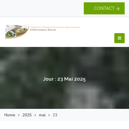
Skip
CONTACT
to
content
EHPAD Fondation
Brothier
Jour :
23 Mai 2025
Home
2025
mai
23