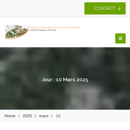
Skip
CONTACT
to
content
EHPAD Fondation
Brothier
Jour :
10 Mars 2025
Home
2025
mars
10