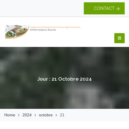
Skip
CONTACT
to
content
EHPAD Fondation
Brothier
Jour :
21 Octobre 2024
Home
2024
octobre
21