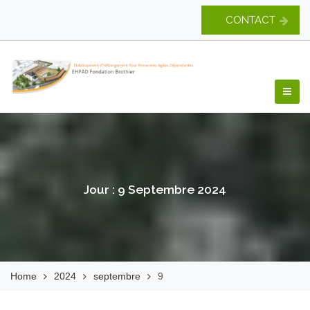
Skip
CONTACT
to
content
EHPAD Fondation
Brothier
Jour :
9 Septembre 2024
Home
2024
septembre
9