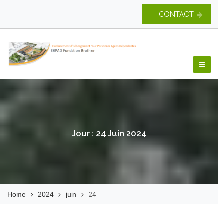
Skip
CONTACT
to
content
EHPAD Fondation
Brothier
Jour :
24 Juin 2024
Home
2024
juin
24