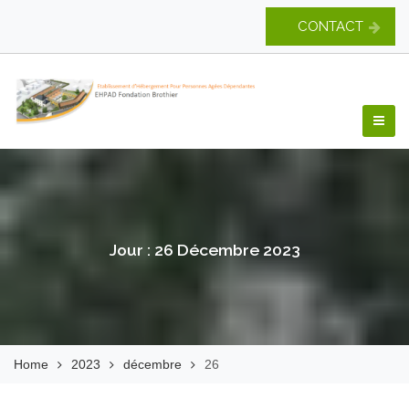
Skip
CONTACT
to
content
EHPAD Fondation
Brothier
Jour :
26 Décembre 2023
Home
2023
décembre
26