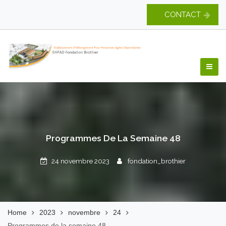
Skip
CONTACT
to
content
EHPAD Fondation
Brothier
Programmes De La Semaine 48
24 novembre 2023
fondation_brothier
Home
2023
novembre
24
Programmes de la semaine 48