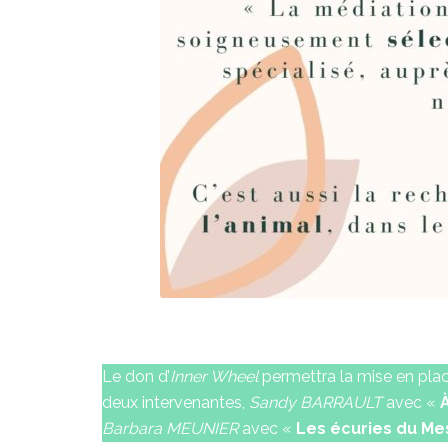
Le don d’
Inner Wheel
permettra la mise en pla
deux intervenantes,
Sandy BARRAULT
avec «
Barbara MEUNIER
avec «
Les écuries du Mes