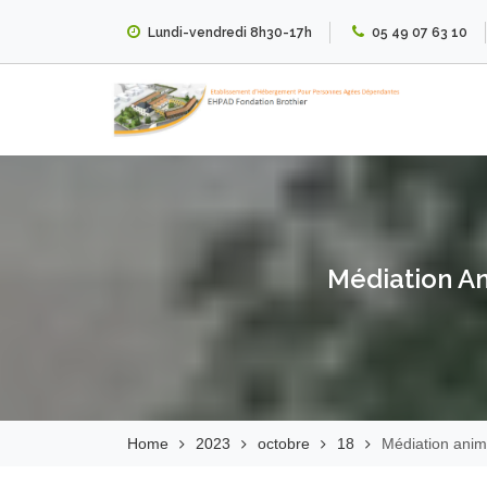
Skip
Lundi-vendredi 8h30-17h
05 49 07 63 10
to
content
EHPAD Fondation
Brothier
Médiation An
Home
2023
octobre
18
Médiation anim