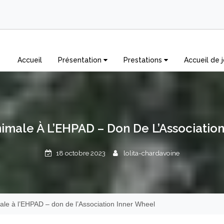
Accueil
Présentation
Prestations
Accueil de j
imale À L’EHPAD – Don De L’Associatio
18 octobre 2023
lolita-chardavoine
ale à l’EHPAD – don de l’Association Inner Wheel