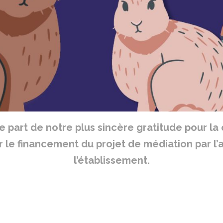
 part de notre plus sincère gratitude pour la c
 le financement du projet de médiation par l’a
l’établissement.