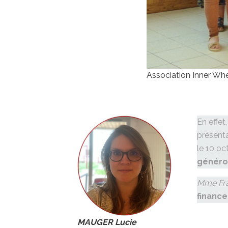
Association Inner Whe
En effet
présenta
le 10 o
généros
Mme Fra
finance
MAUGER Lucie