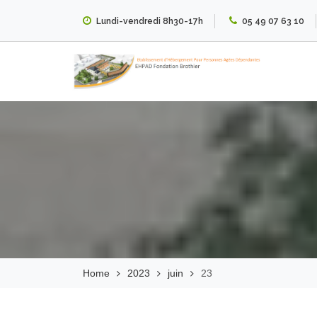
Skip
Lundi-vendredi 8h30-17h
05 49 07 63 10
to
content
EHPAD Fondation
Brothier
Home
2023
juin
23