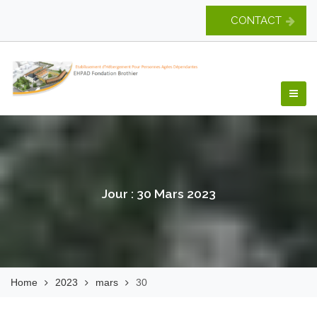
Skip
CONTACT
to
content
EHPAD Fondation
Brothier
Jour :
30 Mars 2023
Home
2023
mars
30