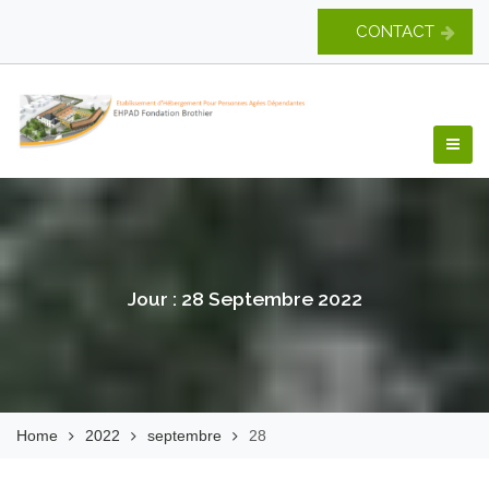
Skip
CONTACT
to
content
EHPAD Fondation
Brothier
Jour :
28 Septembre 2022
Home
2022
septembre
28