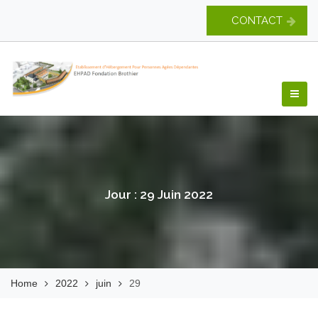
Skip
CONTACT
to
content
EHPAD Fondation
Brothier
Jour :
29 Juin 2022
Home
2022
juin
29