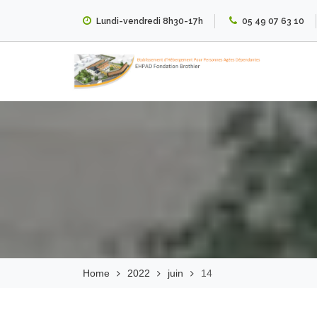
Skip
Lundi-vendredi 8h30-17h
05 49 07 63 10
to
content
EHPAD Fondation
Brothier
Home
2022
juin
14