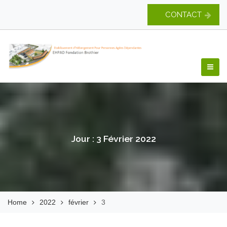
Skip
CONTACT
to
content
EHPAD Fondation
Brothier
Jour :
3 Février 2022
Home
2022
février
3