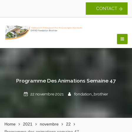
Skip
CONTACT
to
content
EHPAD Fondation
Brothier
Programme Des Animations Semaine 47
22 novembre 2021
fondation_brothier
Home
2021
novembre
22
Programme des animations semaine 47