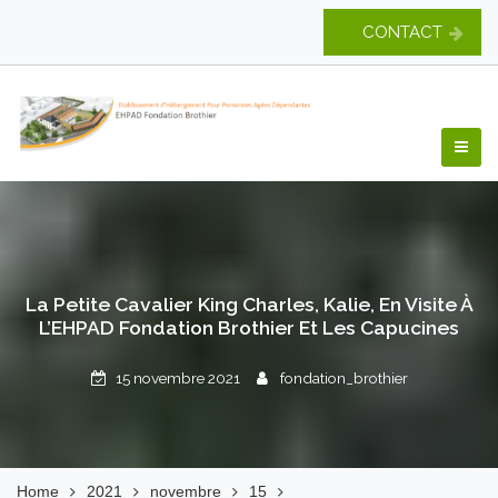
Skip
CONTACT
to
content
EHPAD Fondation
Brothier
La Petite Cavalier King Charles, Kalie, En Visite À
L’EHPAD Fondation Brothier Et Les Capucines
15 novembre 2021
fondation_brothier
Home
2021
novembre
15