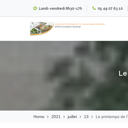
Skip
Lundi-vendredi 8h30-17h
05 49 07 63 10
to
content
EHPAD Fondation
Brothier
Le
Home
2021
juillet
13
Le printemps de 