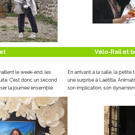
let
Vélo-Rail et b
aillent le week-end, les
En arrivant à la salle, la petit
uite. C’est donc un second
une surprise à Laëtitia, Animat
sser la journée ensemble.
son implication, son dynamisme