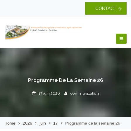
Skip
CONTACT
to
content
EHPAD Fondation
Brothier
Programme De La Semaine 26
17 juin 2026
communication
Home
2026
juin
17
Programme de la semaine 26