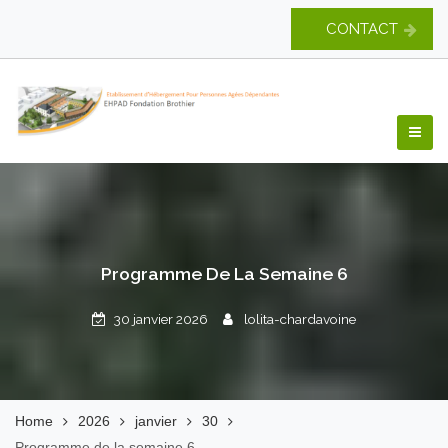
Skip
CONTACT
to
content
EHPAD Fondation
Brothier
Programme De La Semaine 6
30 janvier 2026
lolita-chardavoine
Home
2026
janvier
30
Programme de la semaine 6