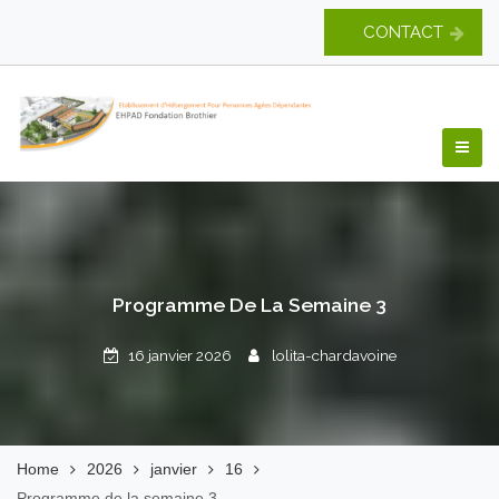
Skip
CONTACT
to
content
EHPAD Fondation
Brothier
Programme De La Semaine 3
16 janvier 2026
lolita-chardavoine
Home
2026
janvier
16
Programme de la semaine 3