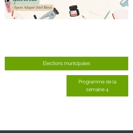
Navigation
Elections municipales
de
l’article
Programme de la
semaine 4