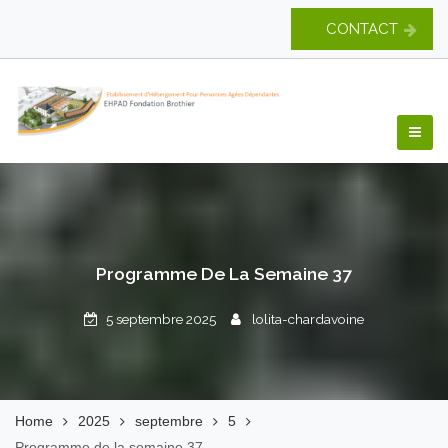
Skip
CONTACT
to
content
EHPAD Fondation
Brothier
Programme De La Semaine 37
5 septembre 2025
lolita-chardavoine
Home
2025
septembre
5
Programme de la semaine 37