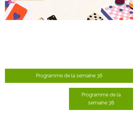
Navigation
Programme de la semaine 36
de
l’article
Programme de la
semaine 38