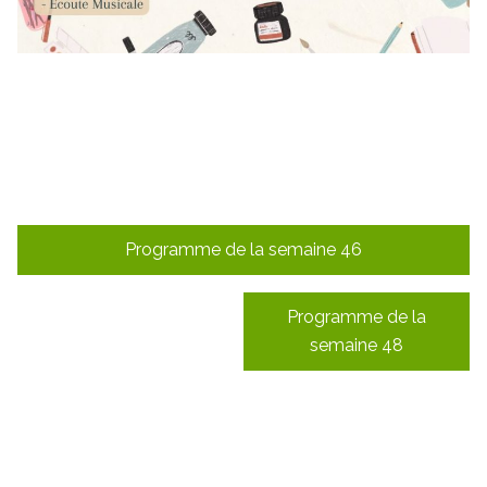
Navigation
Programme de la semaine 46
de
l’article
Programme de la
semaine 48