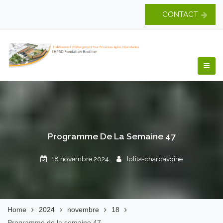
Skip
CONTACT
to
content
EHPAD Fondation
Brothier
Programme De La Semaine 47
18 novembre 2024
lolita-chardavoine
Home
2024
novembre
18
Programme de la semaine 47