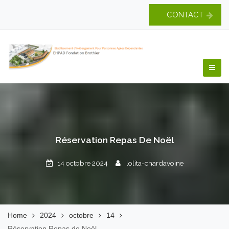
Skip
CONTACT
to
content
EHPAD Fondation
Brothier
Réservation Repas De Noël
14 octobre 2024
lolita-chardavoine
Home
2024
octobre
14
Réservation Repas de Noël