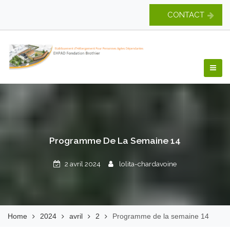
Skip
CONTACT
to
content
EHPAD Fondation
Brothier
Programme De La Semaine 14
2 avril 2024
lolita-chardavoine
Home
2024
avril
2
Programme de la semaine 14