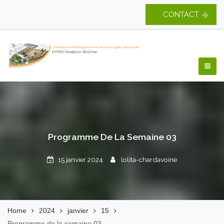
Skip
CONTACT
to
content
EHPAD Fondation
Brothier
Programme De La Semaine 03
15 janvier 2024
lolita-chardavoine
Home
2024
janvier
15
Programme de la semaine 03