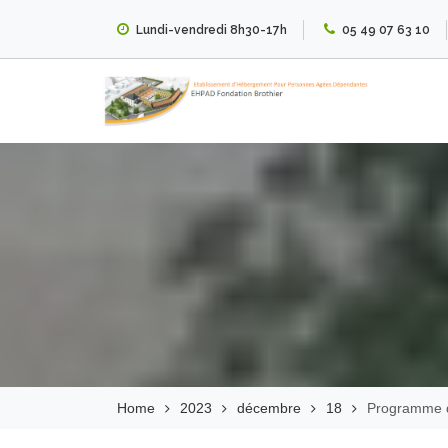
Skip
Lundi-vendredi 8h30-17h
05 49 07 63 10
to
content
EHPAD Fondation
Brothier
Home
2023
décembre
18
Programme d