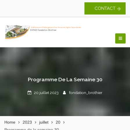
Skip
CONTACT
to
content
EHPAD Fondation
Brothier
Programme De La Semaine 30
20 juillet 2023
fondation_brothier
Home
2023
juillet
20
Programme de la semaine 30