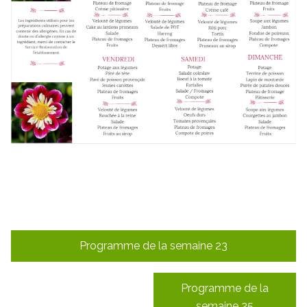
Navigation
Programme de la semaine 23
de
l’article
Programme de la
semaine 25