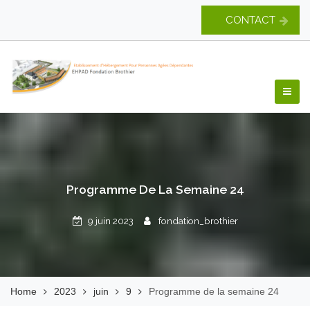
Skip
CONTACT
to
content
EHPAD Fondation
Brothier
Programme De La Semaine 24
9 juin 2023
fondation_brothier
Home
2023
juin
9
Programme de la semaine 24