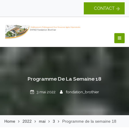
Skip
CONTACT
to
content
EHPAD Fondation
Brothier
Programme De La Semaine 18
3 mai 2022
fondation_brothier
Home
2022
mai
3
Programme de la semaine 18