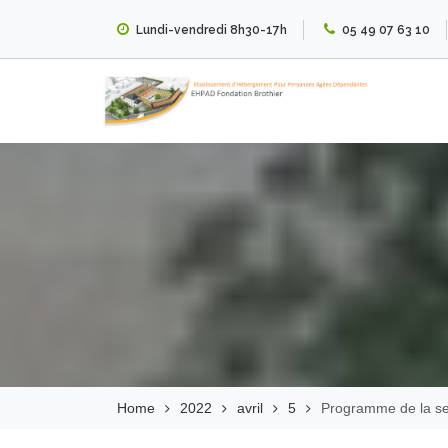
Skip
Lundi-vendredi 8h30-17h
05 49 07 63 10
to
content
EHPAD Fondation
Brothier
Home
2022
avril
5
Programme de la s