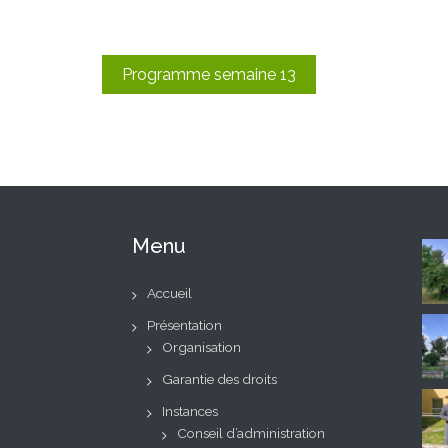
Navigation
Programme semaine 13
de
l’article
Menu
Accueil
Présentation
Organisation
Garantie des droits
Instances
Conseil d’administration